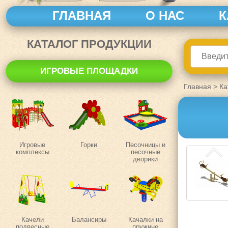
ГЛАВНАЯ
О НАС
К
КАТАЛОГ ПРОДУКЦИИ
ИГРОВЫЕ ПЛОЩАДКИ
Главная
>
Ка
Игровые
Горки
Песочницы и
комплексы
песочные
дворики
Качели
Балансиры
Качалки на
подвесные
пружине