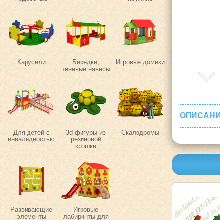
Карусели
Беседки,
Игровые домики
теневые навесы
ОПИСАНИ
Для детей с
3d фигуры из
Скалодромы
инвалидностью
резиновой
крошки
Развивающие
Игровые
элементы
лабиринты для