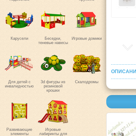
Карусели
Беседки,
Игровые домики
теневые навесы
ОПИСАНИ
Для детей с
3d фигуры из
Скалодромы
инвалидностью
резиновой
крошки
Развивающие
Игровые
элементы
лабиринты для