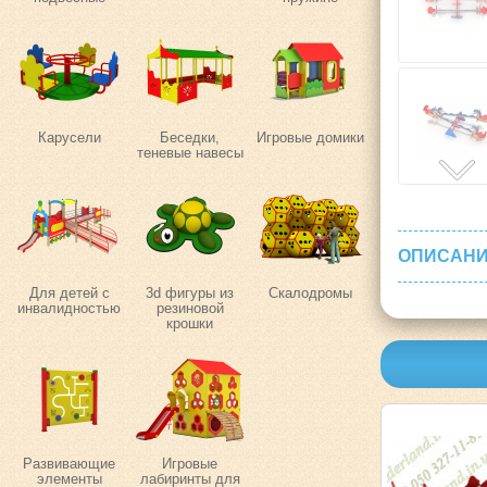
Карусели
Беседки,
Игровые домики
теневые навесы
ОПИСАНИ
Для детей с
3d фигуры из
Скалодромы
инвалидностью
резиновой
крошки
Развивающие
Игровые
элементы
лабиринты для