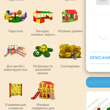
Карусели
Беседки,
Игровые домики
теневые навесы
ОПИСАНИ
Для детей с
3d фигуры из
Скалодромы
инвалидностью
резиновой
крошки
Развивающие
Игровые
элементы
лабиринты для