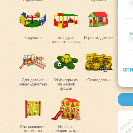
Карусели
Беседки,
Игровые домики
теневые навесы
ОПИ
Для детей с
3d фигуры из
Скалодромы
инвалидностью
резиновой
крошки
Развивающие
Игровые
элементы
лабиринты для