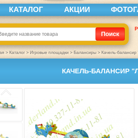
КАТАЛОГ
АКЦИИ
ФОТОГ
Р
ая
>
Каталог
>
Игровые площадки
>
Балансиры
>
Качель-балансир 
КАЧЕЛЬ-БАЛАНСИР "