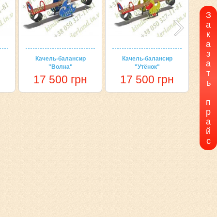
З
а
к
а
з
Качель-балансир
Качель-балансир
Ка
а
"Волна"
"Утёнок"
т
н
17 500 грн
17 500 грн
1
ь
п
р
а
й
с