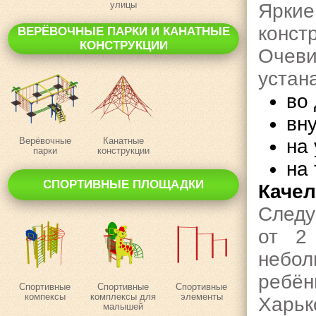
улицы
Ярки
конст
ВЕРЁВОЧНЫЕ ПАРКИ И КАНАТНЫЕ
КОНСТРУКЦИИ
Оче
устан
во
вну
Верёвочные
Канатные
на
парки
конструкции
на
СПОРТИВНЫЕ ПЛОЩАДКИ
Качел
Следу
от 2
небо
ребё
Спортивные
Спортивные
Спортивные
компексы
комплексы для
элементы
Харьк
малышей