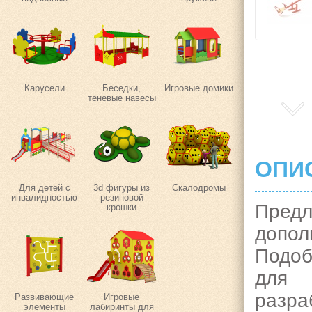
Карусели
Беседки,
Игровые домики
теневые навесы
ОПИ
Для детей с
3d фигуры из
Скалодромы
инвалидностью
резиновой
Пред
крошки
допо
Подоб
для 
разра
Развивающие
Игровые
элементы
лабиринты для