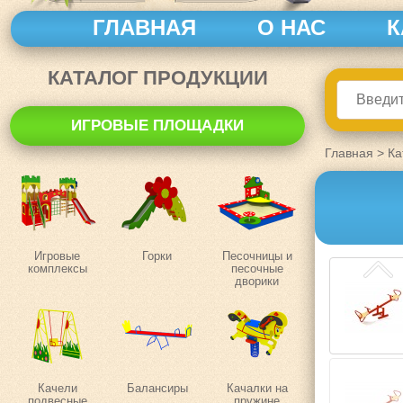
ГЛАВНАЯ
О НАС
К
КАТАЛОГ ПРОДУКЦИИ
ИГРОВЫЕ ПЛОЩАДКИ
Главная
>
Ка
Игровые
Горки
Песочницы и
комплексы
песочные
дворики
Качели
Балансиры
Качалки на
подвесные
пружине