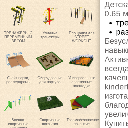
Детск
0.65 
тр
ра
ТРЕНАЖЕРЫ С
Уличные
Площадки для
ПЕРЕМЕННЫМ
тренажёры
STREET
Безус
ВЕСОМ
WORKOUT
навык
Актив
всегд
каче
Скейт-парки,
Оборудование
Универсальные
роллердромы
для паркура
спортивные
kind
площадки
изгот
благ
увели
Военно-
Спортивные
Травмобезопасное
Купи
спортивные
покрытия
покрытие
площадки