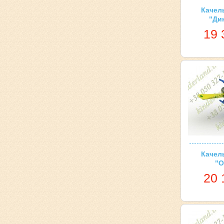
Качел
"Ди
19 
Качел
"О
20 