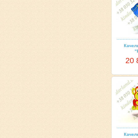
Качел
"
20 
Качел