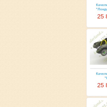
Качел
"Лонд
25 
Качел
"
25 