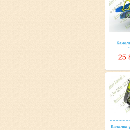
Качел
"
25 
Качалка 