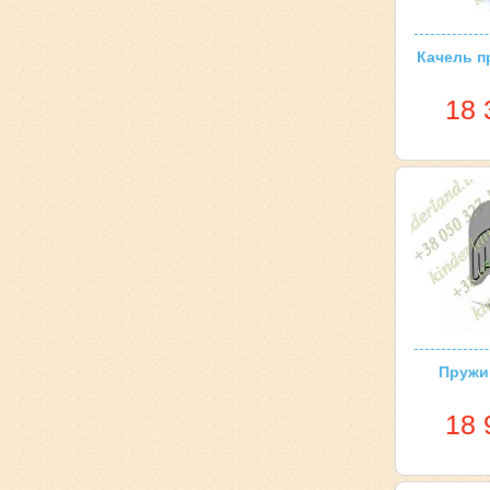
Качель п
18 
Пружин
18 