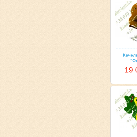
Качел
"О
19 