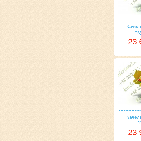
Качел
"К
23 
Качел
"
23 