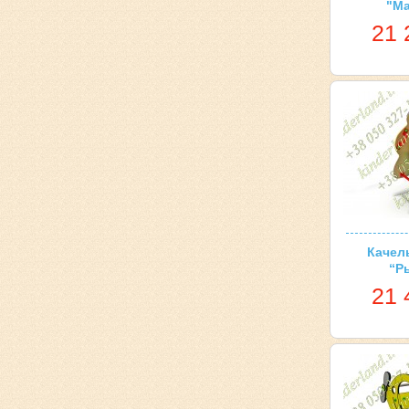
"М
21 
Качел
“Р
21 