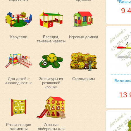
"Божья
9 
Карусели
Беседки,
Игровые домики
теневые навесы
Для детей с
3d фигуры из
Скалодромы
Баланси
инвалидностью
резиновой
крошки
13 
Развивающие
Игровые
элементы
лабиринты для