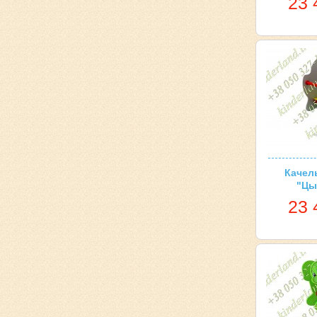
23 
Качел
"Цы
23 