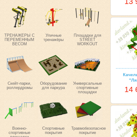
13 
ТРЕНАЖЕРЫ С
Уличные
Площадки для
ПЕРЕМЕННЫМ
тренажёры
STREET
ВЕСОМ
WORKOUT
Качел
"Ля
Скейт-парки,
Оборудование
Универсальные
14 
роллердромы
для паркура
спортивные
площадки
Военно-
Спортивные
Травмобезопасное
спортивные
покрытия
покрытие
площадки