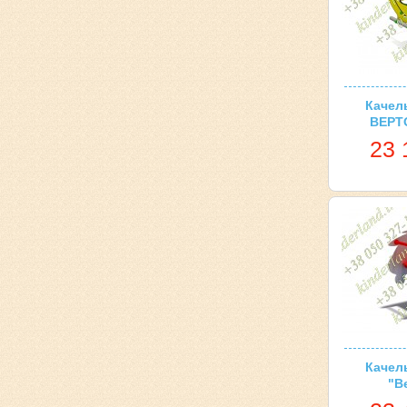
Качел
ВЕРТ
23 
Качел
"В