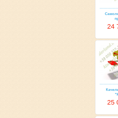
Самоле
п
24 
Качел
"
25 