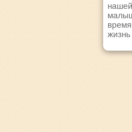
нашей
малыш
время
жизнь