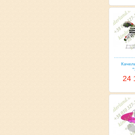
Качел
"
24 