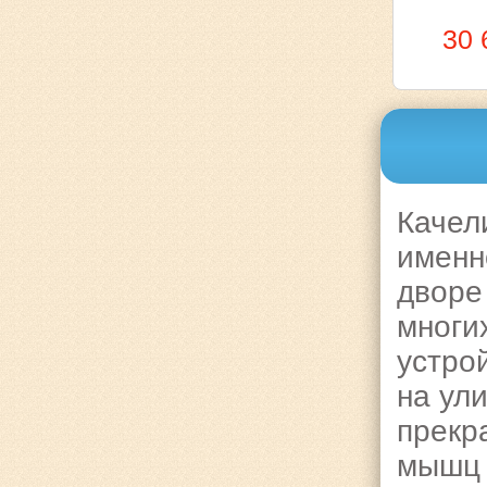
30 
Качели
именн
дворе
многи
устро
на ул
прекр
мышц 