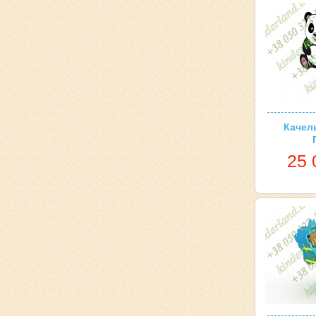
Качел
25 