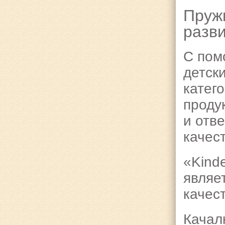
Пруж
разв
С пом
детски
катег
проду
и отв
качес
«Kind
являе
качес
Качал