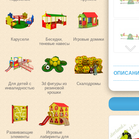
Карусели
Беседки,
Игровые домики
теневые навесы
ОПИСАНИ
Для детей с
3d фигуры из
Скалодромы
инвалидностью
резиновой
крошки
Развивающие
Игровые
элементы
лабиринты для