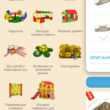
Карусели
Беседки,
Игровые домики
теневые навесы
ОПИСАНИ
Для детей с
3d фигуры из
Скалодромы
инвалидностью
резиновой
крошки
Развивающие
Игровые
элементы
лабиринты для