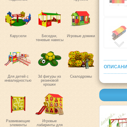
Карусели
Беседки,
Игровые домики
теневые навесы
ОПИСАНИ
Для детей с
3d фигуры из
Скалодромы
инвалидностью
резиновой
крошки
Развивающие
Игровые
элементы
лабиринты для