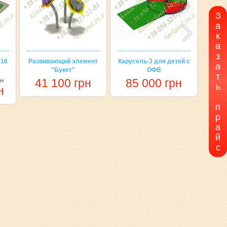
З
а
к
а
з
 16
Развивающий элемент
Карусель-3 для детей с
Обу
а
"Букет"
ОФВ
"
т
рн
41 100 грн
85 000 грн
2
ь
н
п
р
а
й
с