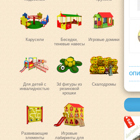
Карусели
Беседки,
Игровые домики
теневые навесы
ОПИ
Для детей с
3d фигуры из
Скалодромы
инвалидностью
резиновой
крошки
Развивающие
Игровые
элементы
лабиринты для