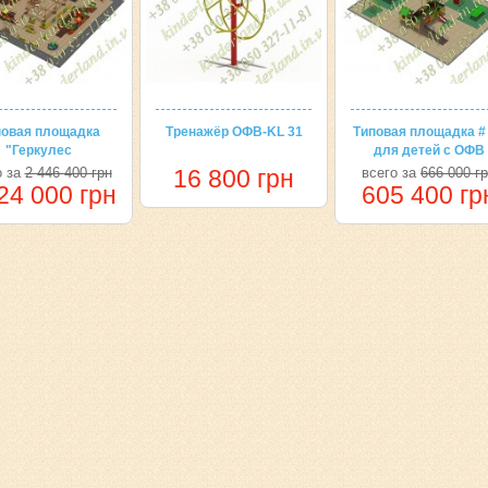
повая площадка
Тренажёр ОФВ-KL 31
Типовая площадка #
"Геркулес
для детей с ОФВ
о за
2 446 400 грн
16 800 грн
всего за
666 000 г
24 000 грн
605 400 гр