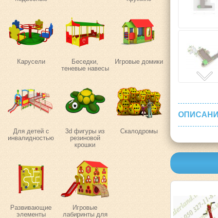
Карусели
Беседки,
Игровые домики
теневые навесы
ОПИСАНИ
Для детей с
3d фигуры из
Скалодромы
инвалидностью
резиновой
крошки
Развивающие
Игровые
элементы
лабиринты для