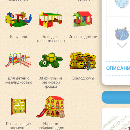
Карусели
Беседки,
Игровые домики
теневые навесы
ОПИСАНИ
Для детей с
3d фигуры из
Скалодромы
инвалидностью
резиновой
крошки
Развивающие
Игровые
элементы
лабиринты для