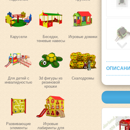
Карусели
Беседки,
Игровые домики
теневые навесы
ОПИСАНИ
Для детей с
3d фигуры из
Скалодромы
инвалидностью
резиновой
крошки
Развивающие
Игровые
элементы
лабиринты для