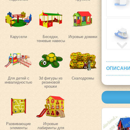
Карусели
Беседки,
Игровые домики
теневые навесы
ОПИСАНИ
Для детей с
3d фигуры из
Скалодромы
инвалидностью
резиновой
крошки
Развивающие
Игровые
элементы
лабиринты для