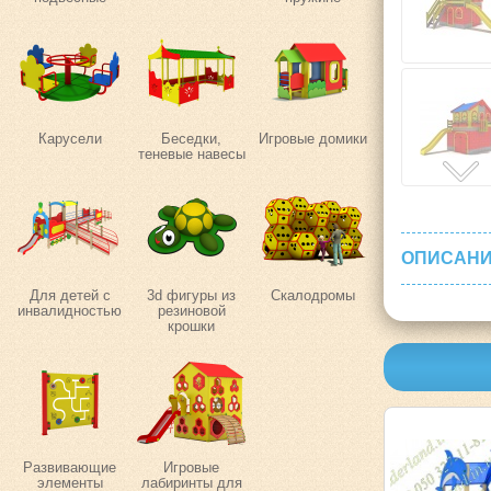
Карусели
Беседки,
Игровые домики
теневые навесы
ОПИСАНИ
Для детей с
3d фигуры из
Скалодромы
инвалидностью
резиновой
крошки
Развивающие
Игровые
элементы
лабиринты для