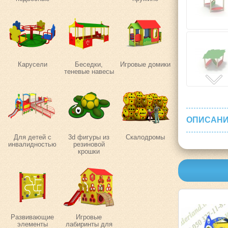
Карусели
Беседки,
Игровые домики
теневые навесы
ОПИСАНИ
Для детей с
3d фигуры из
Скалодромы
инвалидностью
резиновой
крошки
Развивающие
Игровые
элементы
лабиринты для