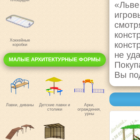
«Льве
игров
смот
конс
Хоккейные
конст
коробки
не уд
МАЛЫЕ АРХИТЕКТУРНЫЕ ФОРМЫ
Покуп
Вы по
Лавки, диваны
Детские лавки и
Арки,
столики
ограждения,
урны