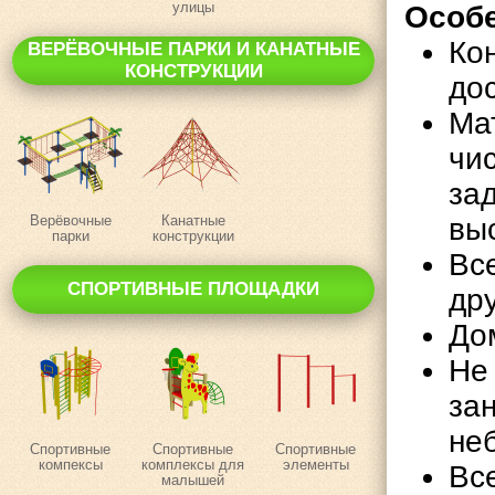
улицы
Особе
Ко
ВЕРЁВОЧНЫЕ ПАРКИ И КАНАТНЫЕ
КОНСТРУКЦИИ
дос
Ма
чи
за
Верёвочные
Канатные
вы
парки
конструкции
Вс
СПОРТИВНЫЕ ПЛОЩАДКИ
дру
До
Не
за
не
Спортивные
Спортивные
Спортивные
компексы
комплексы для
элементы
Вс
малышей