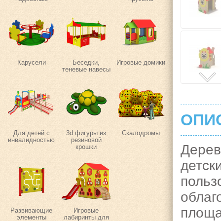
Карусели
Беседки,
Игровые домики
теневые навесы
ОПИ
Для детей с
3d фигуры из
Скалодромы
инвалидностью
резиновой
Дерев
крошки
детс
польз
облаг
площа
Развивающие
Игровые
элементы
лабиринты для