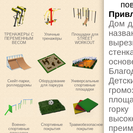
по
Привл
Дом д
назв
ТРЕНАЖЕРЫ С
Уличные
Площадки для
ПЕРЕМЕННЫМ
тренажёры
STREET
вырез
ВЕСОМ
WORKOUT
стенк
осно
Благо
Детск
Скейт-парки,
Оборудование
Универсальные
роллердромы
для паркура
спортивные
громо
площадки
площ
горк
высок
Военно-
Спортивные
Травмобезопасное
преим
спортивные
покрытия
покрытие
площадки