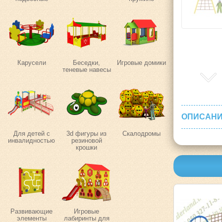
Карусели
Беседки,
Игровые домики
теневые навесы
ОПИСАНИ
Для детей с
3d фигуры из
Скалодромы
инвалидностью
резиновой
крошки
Развивающие
Игровые
элементы
лабиринты для