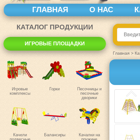
ГЛАВНАЯ
О НАС
К
КАТАЛОГ ПРОДУКЦИИ
ИГРОВЫЕ ПЛОЩАДКИ
Главная
>
Ка
Игровые
Горки
Песочницы и
комплексы
песочные
дворики
Качели
Балансиры
Качалки на
подвесные
пружине