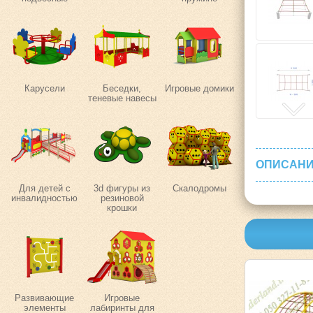
Карусели
Беседки,
Игровые домики
теневые навесы
ОПИСАНИ
Для детей с
3d фигуры из
Скалодромы
инвалидностью
резиновой
крошки
Развивающие
Игровые
элементы
лабиринты для