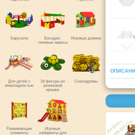
Карусели
Беседки,
Игровые домики
теневые навесы
ОПИСАНИ
Для детей с
3d фигуры из
Скалодромы
инвалидностью
резиновой
крошки
Развивающие
Игровые
элементы
лабиринты для