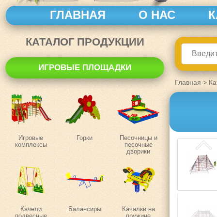
ГЛАВНАЯ
О НАС
К
КАТАЛОГ ПРОДУКЦИИ
ИГРОВЫЕ ПЛОЩАДКИ
Главная
>
Ка
Игровые
Горки
Песочницы и
комплексы
песочные
дворики
Качели
Балансиры
Качалки на
подвесные
пружине