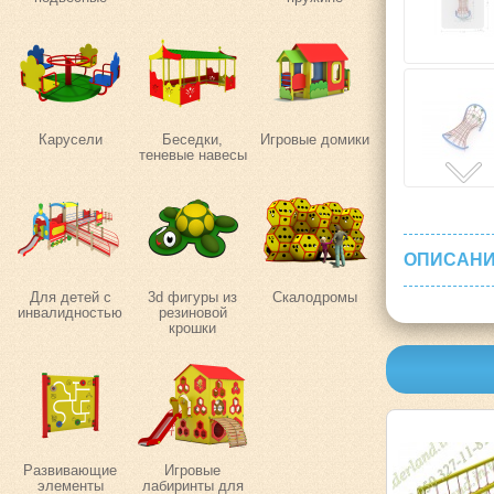
Карусели
Беседки,
Игровые домики
теневые навесы
ОПИСАНИ
Для детей с
3d фигуры из
Скалодромы
инвалидностью
резиновой
крошки
Развивающие
Игровые
элементы
лабиринты для