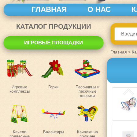
ГЛАВНАЯ
О НАС
К
КАТАЛОГ ПРОДУКЦИИ
ИГРОВЫЕ ПЛОЩАДКИ
Главная
>
Ка
Игровые
Горки
Песочницы и
комплексы
песочные
дворики
Качели
Балансиры
Качалки на
подвесные
пружине