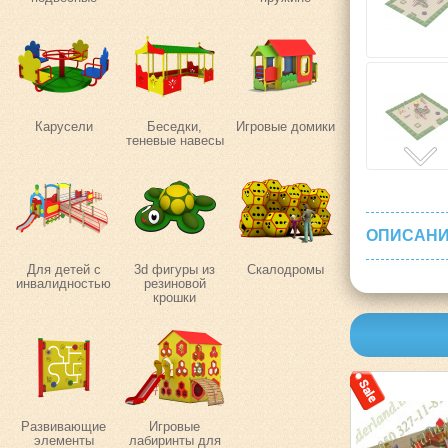
Карусели
Беседки,
Игровые домики
теневые навесы
ОПИСАНИ
Для детей с
3d фигуры из
Скалодромы
инвалидностью
резиновой
крошки
Развивающие
Игровые
элементы
лабиринты для