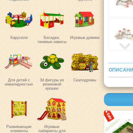
Карусели
Беседки,
Игровые домики
теневые навесы
ОПИСАНИ
Для детей с
3d фигуры из
Скалодромы
инвалидностью
резиновой
крошки
Развивающие
Игровые
элементы
лабиринты для