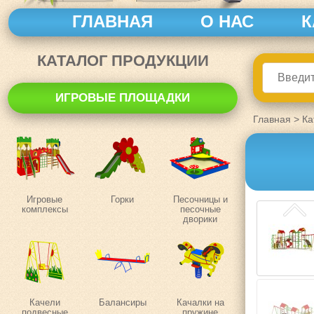
ГЛАВНАЯ
О НАС
К
КАТАЛОГ ПРОДУКЦИИ
ИГРОВЫЕ ПЛОЩАДКИ
Главная
>
Ка
Игровые
Горки
Песочницы и
комплексы
песочные
дворики
Качели
Балансиры
Качалки на
подвесные
пружине