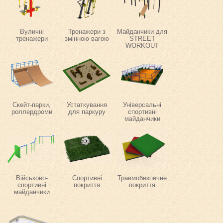
Вуличні
Тренажери з
Майданчики для
тренажери
змінною вагою
STREET
WORKOUT
Скейт-парки,
Устаткування
Універсальні
роллердроми
для паркуру
спортивні
майданчики
Військово-
Спортивні
Травмобезпечне
спортивні
покриття
покриття
майданчики