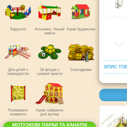
Каруселі
Альтанки, тіньові
Ігрові будиночки
навіси
ОПИС ТО
Для дітей з
3d фігури з
Скалодроми
інвалідністю
гумової крихти
Розвиваючі
Ігрові лабіринти
елементи
для вулиці
МОТУЗКОВІ ПАРКИ ТА КАНАТНІ