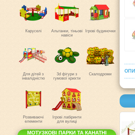
Каруселі
Альтанки, тіньові
Ігрові будиночки
навіси
ОПИ
Для дітей з
3d фігури з
Скалодроми
інвалідністю
гумової крихти
Розвиваючі
Ігрові лабіринти
елементи
для вулиці
МОТУЗКОВІ ПАРКИ ТА КАНАТНІ