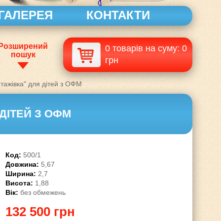
ГАЛЕРЕЯ
КОНТАКТИ
Розширений
0 товарів на суму: 0
пошук
грн
нтажівка" для дітей з ОФМ
 ДІТЕЙ З ОФМ
Код:
500/1
Довжина:
5,67
Ширина:
2,7
Висота:
1,88
Вік:
без обмежень
132 500 грн