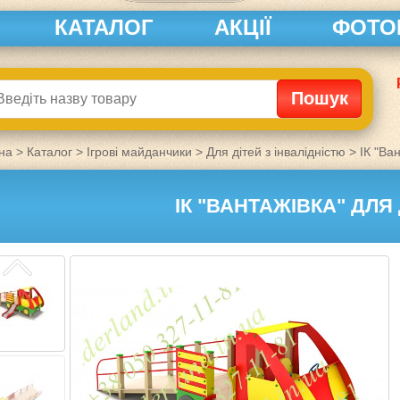
КАТАЛОГ
АКЦІЇ
ФОТО
на
>
Каталог
>
Ігрові майданчики
>
Для дітей з інвалідністю
>
ІК "Ва
ІК "ВАНТАЖІВКА" ДЛЯ