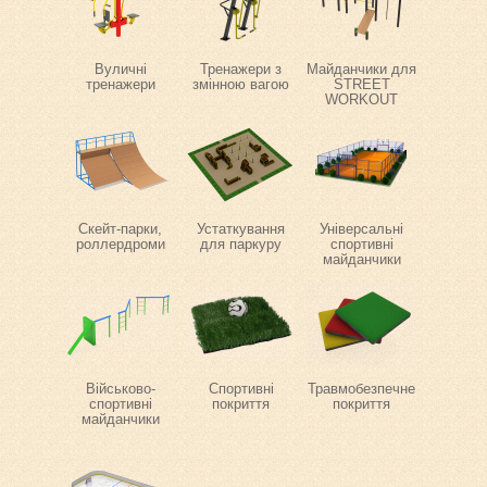
Вуличні
Тренажери з
Майданчики для
тренажери
змінною вагою
STREET
WORKOUT
Скейт-парки,
Устаткування
Універсальні
роллердроми
для паркуру
спортивні
майданчики
Військово-
Спортивні
Травмобезпечне
спортивні
покриття
покриття
майданчики