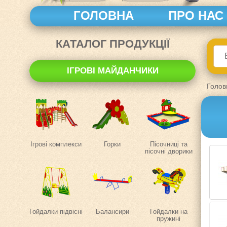
ГОЛОВНА
ПРО НАС
КАТАЛОГ ПРОДУКЦІЇ
ІГРОВІ МАЙДАНЧИКИ
Голов
Ігрові комплекси
Горки
Пісочниці та
пісочні дворики
Гойдалки підвісні
Балансири
Гойдалки на
пружині