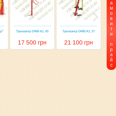
а
м
о
в
и
т
ар"
Тренажер ОФВ-KL 45
Тренажер ОФВ-KL 37
ІК 
и
н
17 500 грн
21 100 грн
18
п
р
а
й
с