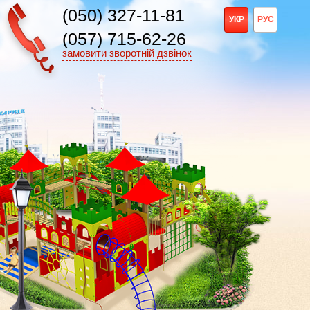
(050) 327-11-81
УКР
РУС
(057) 715-62-26
замовити зворотній дзвінок