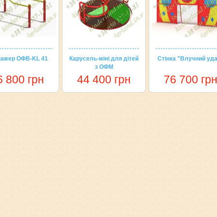
нажер ОФВ-KL 41
Карусель-міні для дітей
Стінка "Влучний уд
з ОФМ
6 800 грн
44 400 грн
76 700 гр