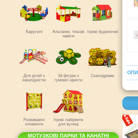
Каруселі
Альтанки, тіньові
Ігрові будиночки
навіси
ОПИ
Для дітей з
3d фігури з
Скалодроми
інвалідністю
гумової крихти
Розвиваючі
Ігрові лабіринти
елементи
для вулиці
МОТУЗКОВІ ПАРКИ ТА КАНАТНІ