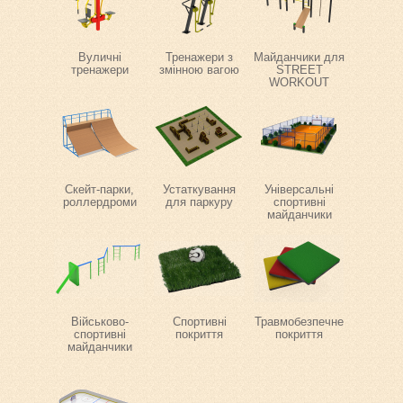
Вуличні
Тренажери з
Майданчики для
тренажери
змінною вагою
STREET
WORKOUT
Скейт-парки,
Устаткування
Універсальні
роллердроми
для паркуру
спортивні
майданчики
Військово-
Спортивні
Травмобезпечне
спортивні
покриття
покриття
майданчики