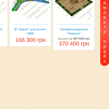
а
м
о
в
и
т
48
ІК "Хвиля" для дітей з
Типовий майданчик
Пісо
и
ОФВ
"Фараон"
дл
н
166 300 грн
всього за
407 500 грн
4
п
370 400 грн
р
а
й
с