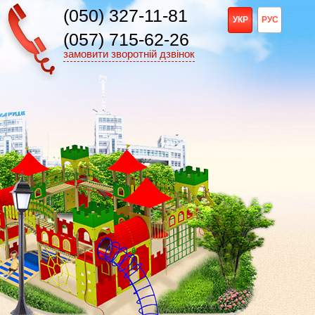
(050) 327-11-81
УКР
РУС
(057) 715-62-26
замовити зворотній дзвінок