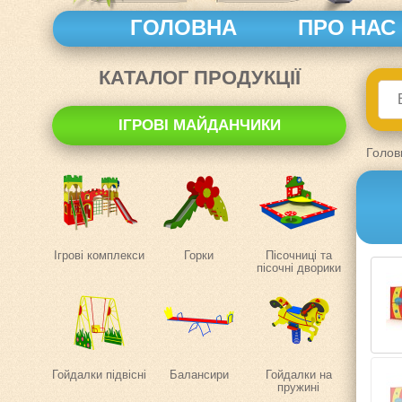
ГОЛОВНА
ПРО НАС
КАТАЛОГ ПРОДУКЦІЇ
ІГРОВІ МАЙДАНЧИКИ
Голов
Ігрові комплекси
Горки
Пісочниці та
пісочні дворики
Гойдалки підвісні
Балансири
Гойдалки на
пружині