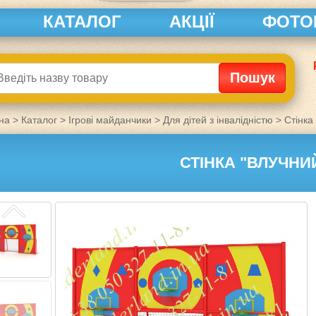
КАТАЛОГ
АКЦІЇ
ФОТО
на
>
Каталог
>
Ігрові майданчики
>
Для дітей з інвалідністю
>
Стінка
СТІНКА "ВЛУЧНИ