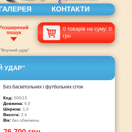
ГАЛЕРЕЯ
КОНТАКТИ
Розширений
0 товарів на суму: 0
пошук
грн
 "Влучний удар"
Й УДАР"
Без баскетольних і футбольних сіток
Код:
500/13
Довжина:
6,0
Ширина:
1,0
Висота:
2.4
Вік:
без обмежень
76 700 грн