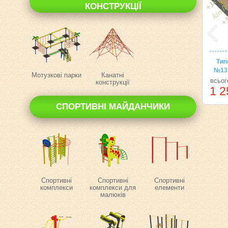
КОНСТРУКЦІЇ
Тип
№13 
Мотузкові парки
Канатні
всьог
конструкції
1 2
СПОРТИВНІ МАЙДАНЧИКИ
Спортивні
Спортивні
Спортивні
комплекси
комплекси для
елементи
малюків