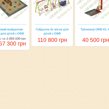
овий майданчик
Гойдалка 4х місна для
Тренажер ОФВ-KL 
для дітей з ОФВ
дітей з ОФВ
о за
1 383 100 грн
110 800 грн
40 500 гр
57 300 грн