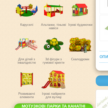
Каруселі
Альтанки, тіньові
Ігрові будиночки
навіси
ОПИ
Для дітей з
3d фігури з
Скалодроми
інвалідністю
гумової крихти
Розвиваючі
Ігрові лабіринти
елементи
для вулиці
МОТУЗКОВІ ПАРКИ ТА КАНАТНІ