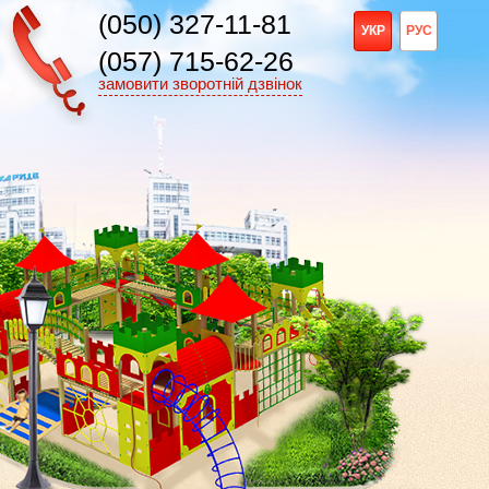
(050) 327-11-81
УКР
РУС
(057) 715-62-26
замовити зворотній дзвінок