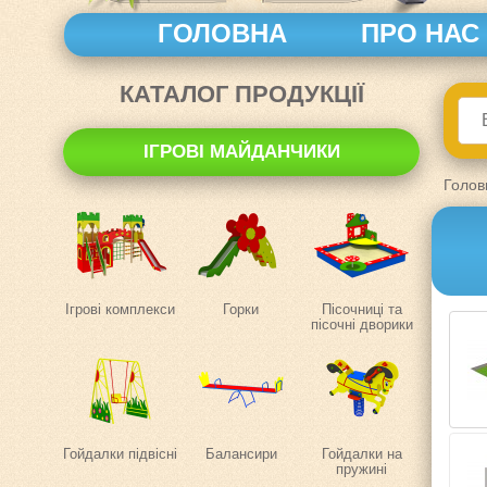
ГОЛОВНА
ПРО НАС
КАТАЛОГ ПРОДУКЦІЇ
ІГРОВІ МАЙДАНЧИКИ
Голов
Ігрові комплекси
Горки
Пісочниці та
пісочні дворики
Гойдалки підвісні
Балансири
Гойдалки на
пружині