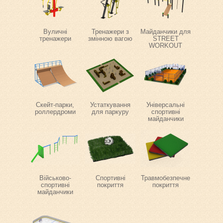
Вуличні
Тренажери з
Майданчики для
тренажери
змінною вагою
STREET
WORKOUT
Скейт-парки,
Устаткування
Універсальні
роллердроми
для паркуру
спортивні
майданчики
Військово-
Спортивні
Травмобезпечне
спортивні
покриття
покриття
майданчики