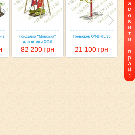
а
м
о
в
и
т
й з
Гойдалка "Морська"
Тренажер ОФВ-KL 30
Карус
и
для дітей з ОФВ
н
82 200 грн
21 100 грн
4
п
р
а
й
с