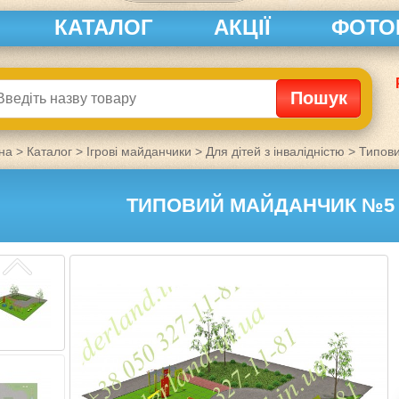
КАТАЛОГ
АКЦІЇ
ФОТО
на
>
Каталог
>
Ігрові майданчики
>
Для дітей з інвалідністю
>
Типови
ТИПОВИЙ МАЙДАНЧИК №5 