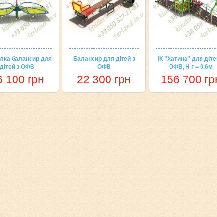
лка балансир для
Балансир для дітей з
ІК "Хатина" для діте
дітей з ОФВ
ОФВ
ОФВ, Н г = 0,6м
6 100 грн
22 300 грн
156 700 гр