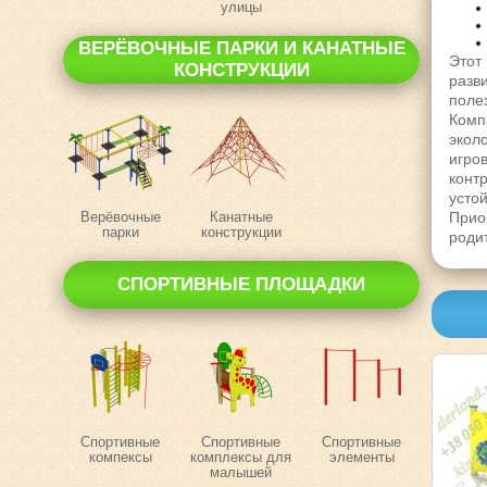
улицы
ВЕРЁВОЧНЫЕ ПАРКИ И КАНАТНЫЕ
Этот
КОНСТРУКЦИИ
разв
поле
Комп
экол
игро
конт
усто
Верёвочные
Канатные
Прио
парки
конструкции
роди
СПОРТИВНЫЕ ПЛОЩАДКИ
Спортивные
Спортивные
Спортивные
компексы
комплексы для
элементы
малышей