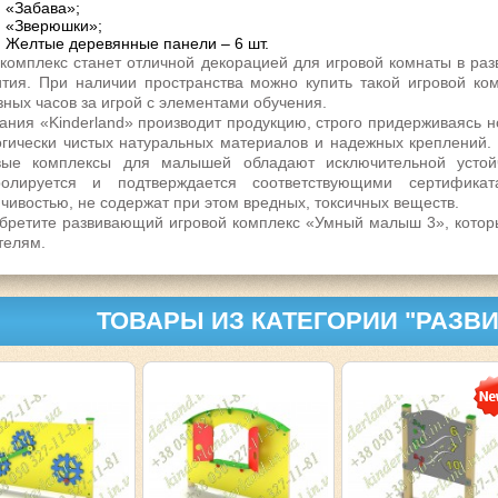
«Забава»;
«Зверюшки»;
Желтые деревянные панели – 6 шт.
 комплекс станет отличной декорацией для игровой комнаты в раз
ития. При наличии пространства можно купить такой
игровой ко
зных часов за игрой с элементами обучения.
ания «Kinderland» производит продукцию, строго придерживаясь н
огически чистых натуральных материалов и надежных креплений. 
вые комплексы для малышей
обладают исключительной устойч
ролируется и подтверждается соответствующими сертифик
йчивостью, не содержат при этом вредных, токсичных веществ.
бретите развивающий игровой комплекс «Умный малыш 3», котор
телям.
ТОВАРЫ ИЗ КАТЕГОРИИ "РАЗ