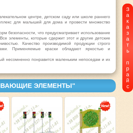
З
а
влекательном центре, детском саду или школе раннего
к
мплекс для малышей для дома
и провести множество
а
з
орм безопасности, что предусматривает использование
Все элементы, которые сдержит этот и другие
детские
а
ивостью. Качество производимой продукции строго
т
атами. Применяемые краски обладают яркостью и
ь
ый несомненно понравится маленьким непоседам и их
п
р
а
й
ВИВАЮЩИЕ ЭЛЕМЕНТЫ"
с