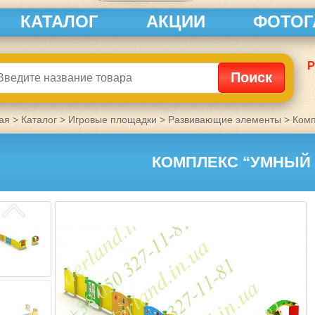
КАТАЛОГ
АКЦИИ
ФОТОГ
Р
ая
>
Каталог
>
Игровые площадки
>
Развивающие элементы
>
Комп
КОМПЛЕКС “УМНЫЙ