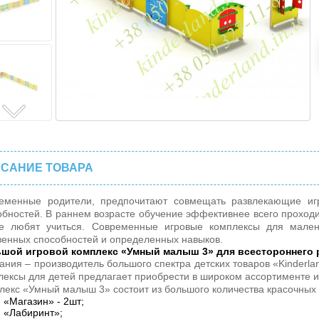
САНИЕ ТОВАРА
еменные родители, предпочитают совмещать развлекающие иг
обностей. В раннем возрасте обучение эффективнее всего проходи
е любят учиться. Современные
игровые комплексы для мален
венных способностей и определенных навыков.
шой игровой комплекс «Умный малыш 3» для всестороннего
ания – производитель большого спектра детских товаров «Kinderl
лексы для детей
предлагает приобрести в широком ассортименте и
лекс «Умный малыш 3» состоит из большого количества красочных
«Магазин» - 2шт;
«Лабиринт»;