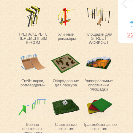
И
2
ТРЕНАЖЕРЫ С
Уличные
Площадки для
ПЕРЕМЕННЫМ
тренажёры
STREET
ВЕСОМ
WORKOUT
Скейт-парки,
Оборудование
Универсальные
роллердромы
для паркура
спортивные
площадки
Военно-
Спортивные
Травмобезопасное
спортивные
покрытия
покрытие
площадки