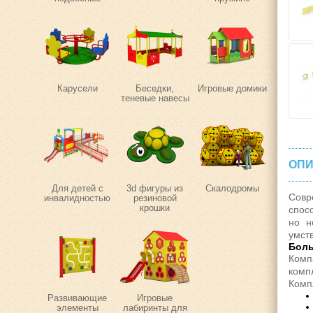
Карусели
Беседки,
Игровые домики
теневые навесы
ОПИ
Для детей с
3d фигуры из
Скалодромы
Совр
инвалидностью
резиновой
крошки
спос
но н
умст
Боль
Комп
комп
Комп
Развивающие
Игровые
элементы
лабиринты для