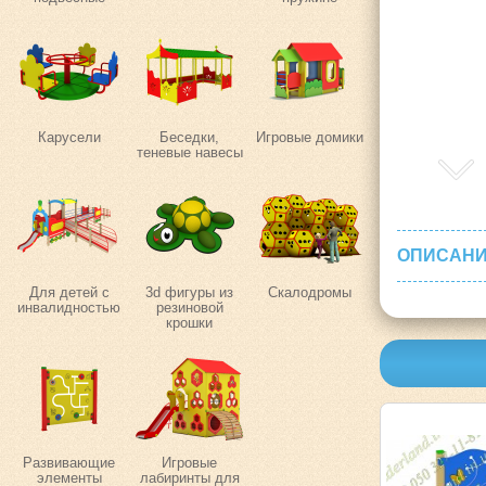
Карусели
Беседки,
Игровые домики
теневые навесы
ОПИСАНИ
Для детей с
3d фигуры из
Скалодромы
инвалидностью
резиновой
крошки
Развивающие
Игровые
элементы
лабиринты для