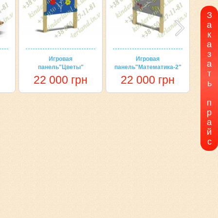
З
а
к
а
з
Игровая
Игровая
Игро
а
панель"Цветы"
панель"Математика-2"
т
н
22 000 грн
22 000 грн
2
ь
п
р
а
й
с