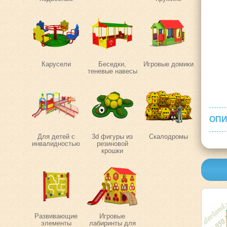
Карусели
Беседки,
Игровые домики
теневые навесы
ОПИ
Для детей с
3d фигуры из
Скалодромы
инвалидностью
резиновой
крошки
Развивающие
Игровые
элементы
лабиринты для