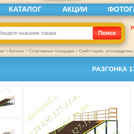
КАТАЛОГ
АКЦИИ
ФОТОГ
Р
ая
>
Каталог
>
Спортивные площадки
>
Скейт-парки, роллердромы
РАЗГОНКА 1