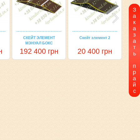
З
а
к
а
з
СКЕЙТ ЭЛЕМЕНТ
Скейт элемент 2
Мэн
а
МЭНУАЛ БОКС
т
н
192 400 грн
20 400 грн
5
ь
п
р
а
й
с