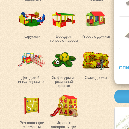
Карусели
Беседки,
Игровые домики
теневые навесы
ОПИ
Для детей с
3d фигуры из
Скалодромы
инвалидностью
резиновой
крошки
Развивающие
Игровые
элементы
лабиринты для