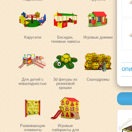
Карусели
Беседки,
Игровые домики
теневые навесы
ОПИ
Для детей с
3d фигуры из
Скалодромы
инвалидностью
резиновой
крошки
Развивающие
Игровые
элементы
лабиринты для