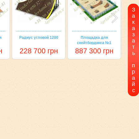
З
а
к
а
з
я
Радиус угловой 1200
Площадка для
Гре
а
скейтбординга №1
т
н
228 700 грн
887 300 грн
23
ь
п
р
а
й
с