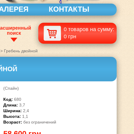
АЛЕРЕЯ
КОНТАКТЫ
асширенный
0 товаров на сумму:
поиск
0 грн
>
Гребень двойной
ЙНОЙ
(Спайн)
Код:
680
Длина:
3,7
Ширина:
2,4
Высота:
1,1
Возраст:
без ограничений
58 600 грн