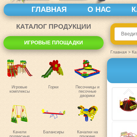
ГЛАВНАЯ
О НАС
К
КАТАЛОГ ПРОДУКЦИИ
ИГРОВЫЕ ПЛОЩАДКИ
Главная
>
Ка
Игровые
Горки
Песочницы и
комплексы
песочные
дворики
Качели
Балансиры
Качалки на
подвесные
пружине