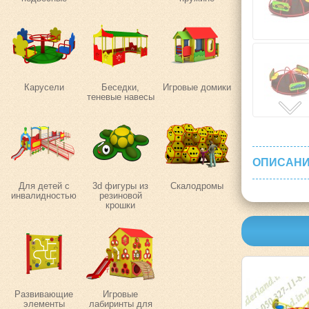
Карусели
Беседки,
Игровые домики
теневые навесы
ОПИСАНИ
Для детей с
3d фигуры из
Скалодромы
инвалидностью
резиновой
крошки
Развивающие
Игровые
элементы
лабиринты для