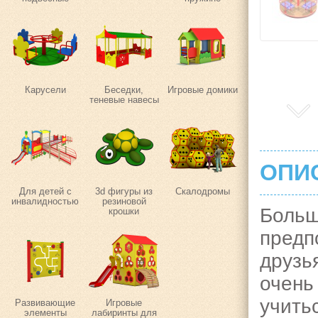
Карусели
Беседки,
Игровые домики
теневые навесы
ОПИ
Для детей с
3d фигуры из
Скалодромы
инвалидностью
резиновой
Боль
крошки
предп
друзь
очень
учить
Развивающие
Игровые
элементы
лабиринты для