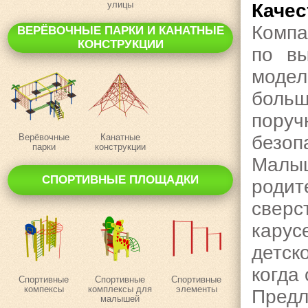
улицы
Качес
Компа
ВЕРЁВОЧНЫЕ ПАРКИ И КАНАТНЫЕ
КОНСТРУКЦИИ
по вы
модел
больш
поруч
Верёвочные
Канатные
безоп
парки
конструкции
Малыш
СПОРТИВНЫЕ ПЛОЩАДКИ
роди
сверс
карус
детск
когда 
Спортивные
Спортивные
Спортивные
компексы
комплексы для
элементы
Предл
малышей