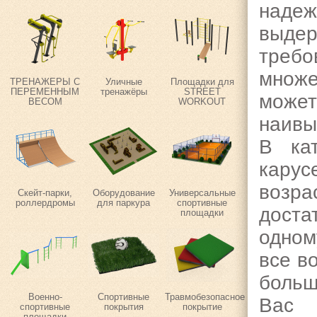
надеж
выдер
требо
множе
ТРЕНАЖЕРЫ С
Уличные
Площадки для
ПЕРЕМЕННЫМ
тренажёры
STREET
може
ВЕСОМ
WORKOUT
наивы
В кат
кару
возр
Скейт-парки,
Оборудование
Универсальные
роллердромы
для паркура
спортивные
доста
площадки
одном
все в
больш
Военно-
Спортивные
Травмобезопасное
Вас 
спортивные
покрытия
покрытие
площадки