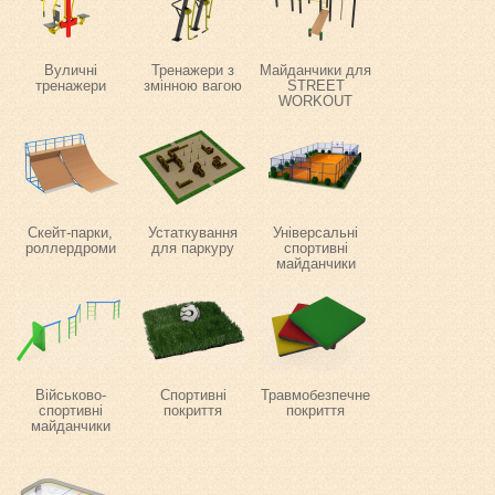
Вуличні
Тренажери з
Майданчики для
тренажери
змінною вагою
STREET
WORKOUT
Скейт-парки,
Устаткування
Універсальні
роллердроми
для паркуру
спортивні
майданчики
Військово-
Спортивні
Травмобезпечне
спортивні
покриття
покриття
майданчики