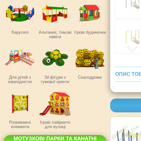
Каруселі
Альтанки, тіньові
Ігрові будиночки
навіси
ОПИС ТО
Для дітей з
3d фігури з
Скалодроми
інвалідністю
гумової крихти
Розвиваючі
Ігрові лабіринти
елементи
для вулиці
МОТУЗКОВІ ПАРКИ ТА КАНАТНІ