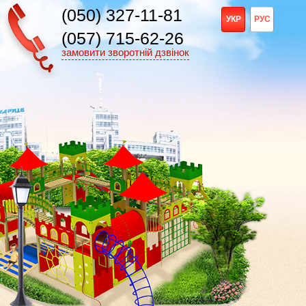
(050) 327-11-81
УКР
РУС
(057) 715-62-26
замовити зворотній дзвінок