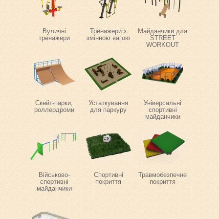
Вуличні
Тренажери з
Майданчики для
тренажери
змінною вагою
STREET
WORKOUT
Скейт-парки,
Устаткування
Універсальні
роллердроми
для паркуру
спортивні
майданчики
Військово-
Спортивні
Травмобезпечне
спортивні
покриття
покриття
майданчики