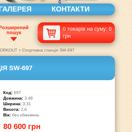
ГАЛЕРЕЯ
КОНТАКТИ
Розширений
0 товарів на суму: 0
пошук
грн
WORKOUT
>
Спортивна станція SW-697
ІЯ SW-697
Код:
697
Довжина:
3,48
Ширина:
3,31
Висота:
2,6
Вік:
без обмежень
80 600 грн