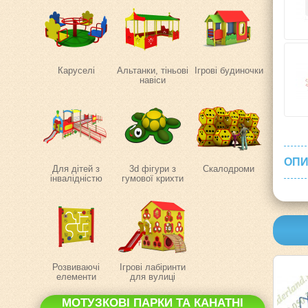
Каруселі
Альтанки, тіньові
Ігрові будиночки
навіси
ОПИ
Для дітей з
3d фігури з
Скалодроми
інвалідністю
гумової крихти
Розвиваючі
Ігрові лабіринти
елементи
для вулиці
МОТУЗКОВІ ПАРКИ ТА КАНАТНІ