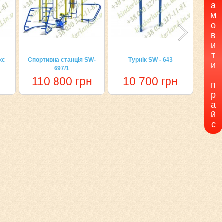
а
м
о
в
и
т
кс
Спортивна станція SW-
Турнік SW - 643
Спор
и
697/1
н
110 800 грн
10 700 грн
4
п
р
а
й
с