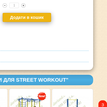
И ДЛЯ STREET WORKOUT"
З