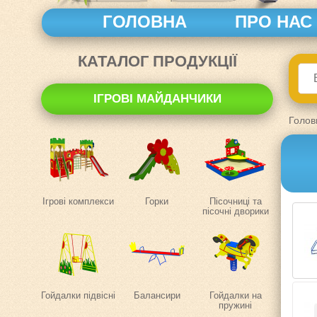
ГОЛОВНА
ПРО НАС
КАТАЛОГ ПРОДУКЦІЇ
ІГРОВІ МАЙДАНЧИКИ
Голов
Ігрові комплекси
Горки
Пісочниці та
пісочні дворики
Гойдалки підвісні
Балансири
Гойдалки на
пружині