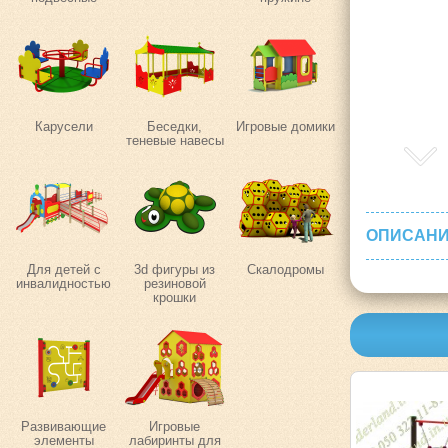
Карусели
Беседки,
Игровые домики
теневые навесы
ОПИСАНИ
Для детей с
3d фигуры из
Скалодромы
инвалидностью
резиновой
крошки
Развивающие
Игровые
элементы
лабиринты для