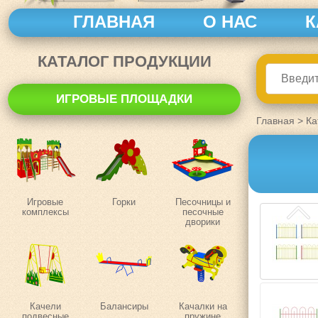
ГЛАВНАЯ
О НАС
К
КАТАЛОГ ПРОДУКЦИИ
ИГРОВЫЕ ПЛОЩАДКИ
Главная
>
Ка
Игровые
Горки
Песочницы и
комплексы
песочные
дворики
Качели
Балансиры
Качалки на
подвесные
пружине