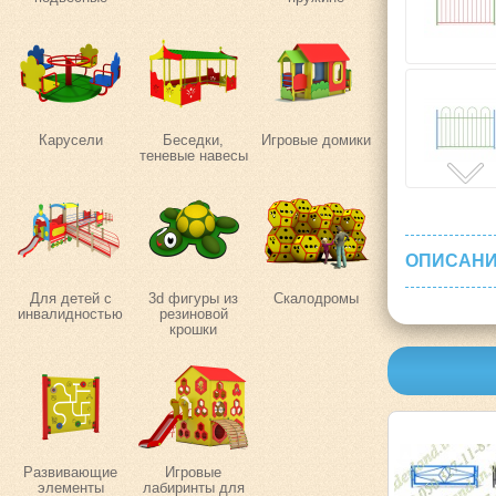
Карусели
Беседки,
Игровые домики
теневые навесы
ОПИСАНИ
Для детей с
3d фигуры из
Скалодромы
инвалидностью
резиновой
крошки
Развивающие
Игровые
элементы
лабиринты для