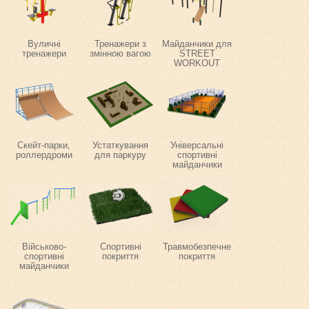
Вуличні
Тренажери з
Майданчики для
тренажери
змінною вагою
STREET
WORKOUT
Скейт-парки,
Устаткування
Універсальні
роллердроми
для паркуру
спортивні
майданчики
Військово-
Спортивні
Травмобезпечне
спортивні
покриття
покриття
майданчики