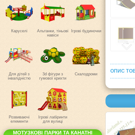
Каруселі
Альтанки, тіньові
Ігрові будиночки
навіси
ОПИС ТО
Для дітей з
3d фігури з
Скалодроми
інвалідністю
гумової крихти
Розвиваючі
Ігрові лабіринти
елементи
для вулиці
МОТУЗКОВІ ПАРКИ ТА КАНАТНІ