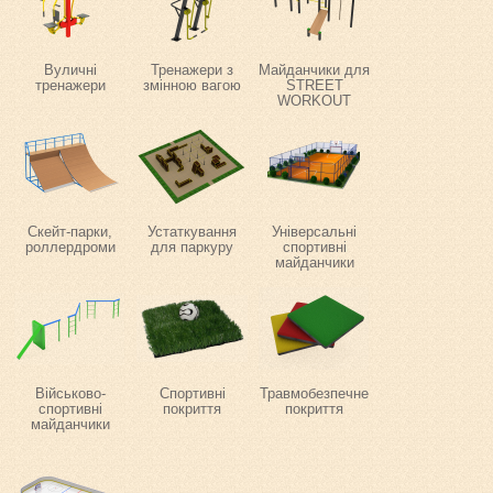
Вуличні
Тренажери з
Майданчики для
тренажери
змінною вагою
STREET
WORKOUT
Скейт-парки,
Устаткування
Універсальні
роллердроми
для паркуру
спортивні
майданчики
Військово-
Спортивні
Травмобезпечне
спортивні
покриття
покриття
майданчики