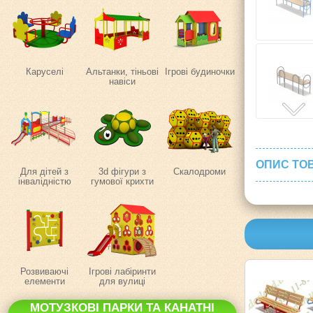
Каруселі
Альтанки, тіньові
Ігрові будиночки
навіси
ОПИС ТО
Для дітей з
3d фігури з
Скалодроми
інвалідністю
гумової крихти
Розвиваючі
Ігрові лабіринти
елементи
для вулиці
МОТУЗКОВІ ПАРКИ ТА КАНАТНІ